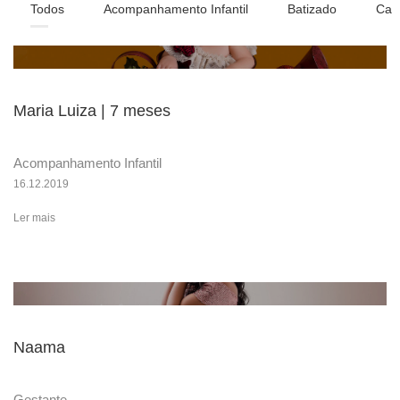
Todos
Acompanhamento Infantil
Batizado
Cak
Maria Luiza | 7 meses
Acompanhamento Infantil
16.12.2019
Ler mais
Naama
Gestante