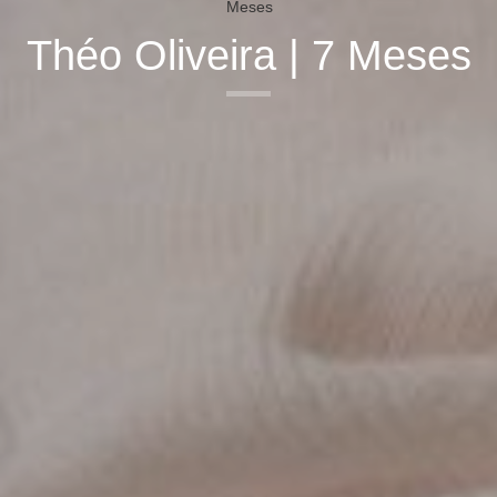
Théo Oliveira | 7 Meses